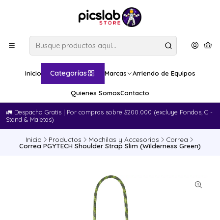
Categorías
Inicio
Marcas
Arriendo de Equipos
Quienes Somos
Contacto
🚛​ Despacho Gratis | Por compras sobre $200.000 (excluye Fondos, C -
Stand & Maletas)
Inicio
Productos
Mochilas y Accesorios
Correa
Correa PGYTECH Shoulder Strap Slim (Wilderness Green)