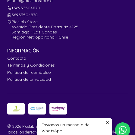
hola@picslabstore.cl
+56953504878
56953504878
Picslab Store
Avenida Presidente Errazuriz 4125
Santiago - Las Condes
Región Metropolitana - Chile
INFORMACIÓN
Contacto
Términos y Condiciones
Política de reembolso
Política de privacidad
Envíanos un mensaje de
2026 Picslab Store.
WhatsApp
Todos los derechos reservados.
Desarrollado por Jumpseller
.