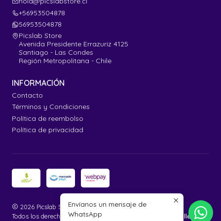
hola@picslabstore.cl
+56953504878
56953504878
Picslab Store
Avenida Presidente Errazuriz 4125
Santiago - Las Condes
Región Metropolitana - Chile
INFORMACIÓN
Contacto
Términos y Condiciones
Política de reembolso
Política de privacidad
Envíanos un mensaje de
2026 Picslab Store.
WhatsApp
Todos los derechos reservados.
Desarrollado por Jumpseller
.