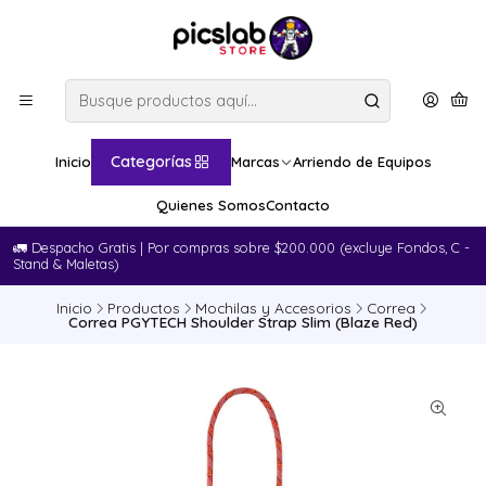
Categorías
Inicio
Marcas
Arriendo de Equipos
Quienes Somos
Contacto
🚛​ Despacho Gratis | Por compras sobre $200.000 (excluye Fondos, C -
Stand & Maletas)
Inicio
Productos
Mochilas y Accesorios
Correa
Correa PGYTECH Shoulder Strap Slim (Blaze Red)