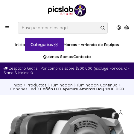
Categorías
Inicio
Marcas
Arriendo de Equipos
Quienes Somos
Contacto
🚛​ Despacho Gratis | Por compras sobre $200.000 (excluye Fondos, C -
Stand & Maletas)
Inicio
Productos
Iluminación
Iluminación Continua
Cañones Led
Cañón LED Aputure Amaran Ray 120C RGB