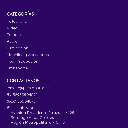
CATEGORÍAS
Fotografía
Video
Estudio
Audio
Iluminación
Mochilas y Accesorios
Post Producción
Transporte
CONTÁCTANOS
hola@picslabstore.cl
+56953504878
56953504878
Picslab Store
Avenida Presidente Errazuriz 4125
Santiago - Las Condes
Región Metropolitana - Chile