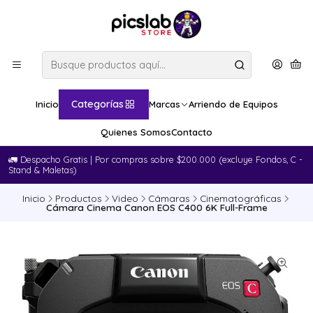
Categorías
Inicio
Marcas
Arriendo de Equipos
Quienes Somos
Contacto
🚛​ Despacho Gratis | Por compras sobre $200.000 (excluye Fondos, C -
Stand & Maletas)
Inicio
Productos
Video
Cámaras
Cinematográficas
Cámara Cinema Canon EOS C400 6K Full-Frame