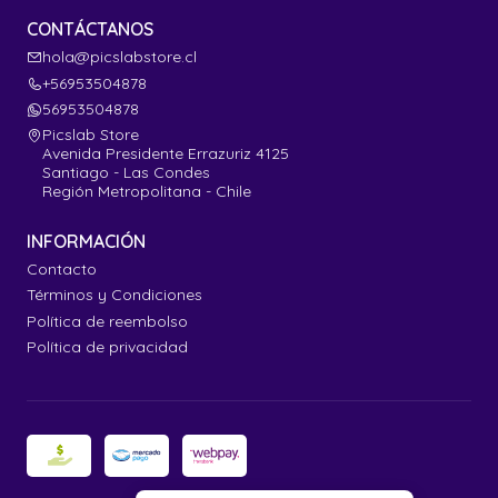
CONTÁCTANOS
hola@picslabstore.cl
+56953504878
56953504878
Picslab Store
Avenida Presidente Errazuriz 4125
Santiago - Las Condes
Región Metropolitana - Chile
INFORMACIÓN
Contacto
Términos y Condiciones
Política de reembolso
Política de privacidad