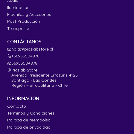
Audio
Iluminación
Mochilas y Accesorios
Post Producción
Transporte
CONTÁCTANOS
hola@picslabstore.cl
+56953504878
56953504878
Picslab Store
Avenida Presidente Errazuriz 4125
Santiago - Las Condes
Región Metropolitana - Chile
INFORMACIÓN
Contacto
Términos y Condiciones
Política de reembolso
Política de privacidad