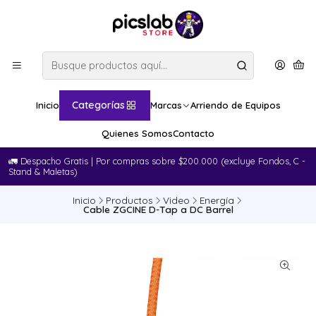
Categorías
Inicio
Marcas
Arriendo de Equipos
Quienes Somos
Contacto
🚛​ Despacho Gratis | Por compras sobre $200.000 (excluye Fondos, C -
Stand & Maletas)
Inicio
Productos
Video
Energía
Cable ZGCINE D-Tap a DC Barrel