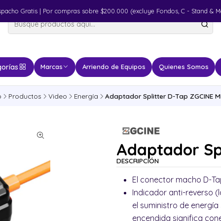
spacho Gratis | Por compras sobre $200.000 (excluye Fondos, C - Stand & M
orías
Marcas
Arriendo de Equipos
Quienes Somos
o
Productos
Video
Energía
Adaptador Splitter D-Tap ZGCINE 
Adaptador Sp
DESCRIPCIÓN
El conector macho D-Tap
Indicador anti-reverso 
el suministro de energí
encendida significa con