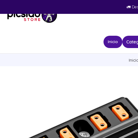
🚛​ De
Categ
Inicio
Inici