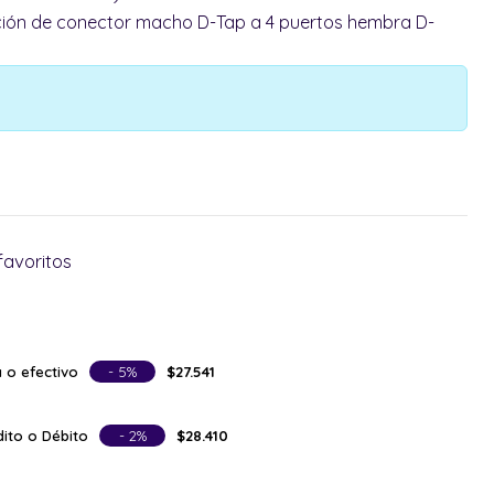
ión de conector macho D-Tap a 4 puertos hembra D-
favoritos
 o efectivo
- 5%
$27.541
ito o Débito
- 2%
$28.410