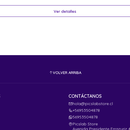
Ver detalles
VOLVER ARRIBA
S
CONTÁCTANOS
hola@picslabstore.cl
+56953504878
56953504878
Picslab Store
Avenida Presidente Errazuriz 