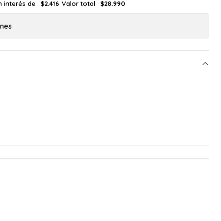
n interés de
Valor total
$2.416
$28.990
ones