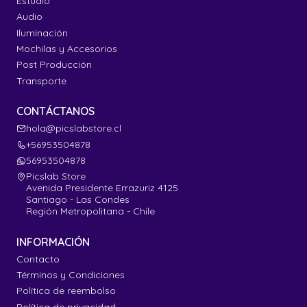
Estudio
Audio
Iluminación
Mochilas y Accesorios
Post Producción
Transporte
CONTÁCTANOS
hola@picslabstore.cl
+56953504878
56953504878
Picslab Store
Avenida Presidente Errazuriz 4125
Santiago - Las Condes
Región Metropolitana - Chile
INFORMACIÓN
Contacto
Términos y Condiciones
Política de reembolso
Política de privacidad