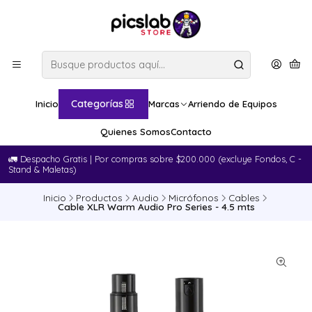
Categorías
Inicio
Marcas
Arriendo de Equipos
Quienes Somos
Contacto
🚛​ Despacho Gratis | Por compras sobre $200.000 (excluye Fondos, C -
Stand & Maletas)
Inicio
Productos
Audio
Micrófonos
Cables
Cable XLR Warm Audio Pro Series - 4.5 mts