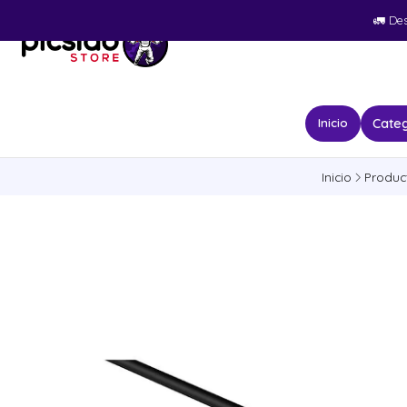
🚛​ De
Categ
Inicio
Inicio
Produc