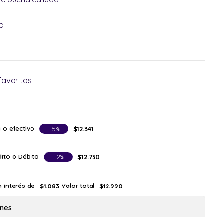
a
favoritos
 o efectivo
- 5%
$12.341
ito o Débito
- 2%
$12.730
n interés de
Valor total
$1.083
$12.990
ones