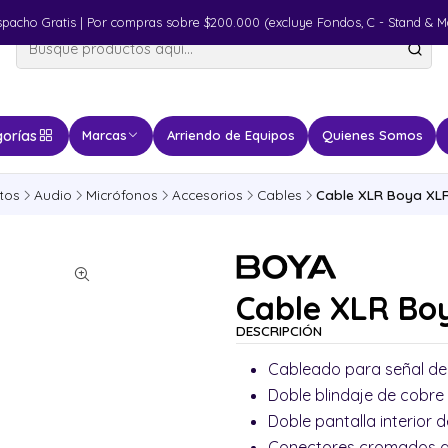
spacho Gratis | Por compras sobre $200.000 (excluye Fondos, C - Stand & M
orías
Marcas
Arriendo de Equipos
Quienes Somos
tos
Audio
Micrófonos
Accesorios
Cables
Cable XLR Boya XLR
Cable XLR Bo
DESCRIPCIÓN
Cableado para señal de
Doble blindaje de cobre
Doble pantalla interior
Conectores cromados d