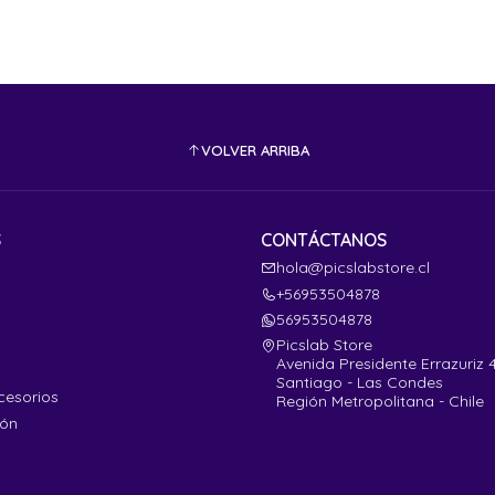
VOLVER ARRIBA
S
CONTÁCTANOS
hola@picslabstore.cl
+56953504878
56953504878
Picslab Store
Avenida Presidente Errazuriz 
Santiago - Las Condes
cesorios
Región Metropolitana - Chile
ión