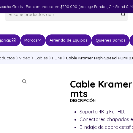
spacho Gratis | Por compras sobre $200.000 (excluye Fondos, C - Stand & M
orías
Marcas
Arriendo de Equipos
Quienes Somos
oductos
Video
Cables
HDMI
Cable Kramer High-Speed HDMI 2.0
Cable Kramer 
mts
DESCRIPCIÓN
Soporta 4K y Full HD.
Conectores chapados e
Blindaje de cobre esta