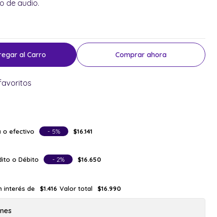
o de audio.
regar al Carro
Comprar ahora
favoritos
 o efectivo
- 5%
$16.141
ito o Débito
- 2%
$16.650
n interés de
Valor total
$1.416
$16.990
ones