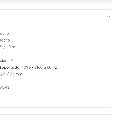
Macho
Macho
' / 1.8 m
sión 2.2
Soportada:
4096 x 2160 a 60 Hz
27" / 7.3 mm
 AWG