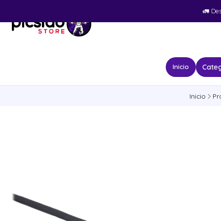
🚛​ De
Categ
Inicio
Inicio
Pr