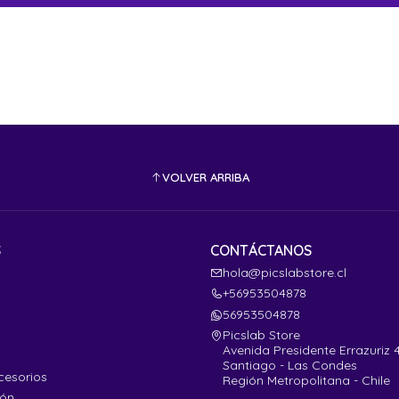
VOLVER ARRIBA
S
CONTÁCTANOS
hola@picslabstore.cl
+56953504878
56953504878
Picslab Store
Avenida Presidente Errazuriz 
Santiago - Las Condes
cesorios
Región Metropolitana - Chile
ión