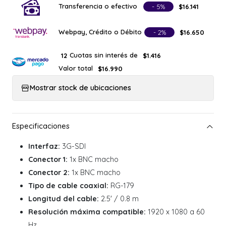
Transferencia o efectivo
- 5%
$16.141
Webpay, Crédito o Débito
- 2%
$16.650
Cuotas sin interés de
12
$1.416
Valor total
$16.990
Mostrar stock de ubicaciones
Interfaz:
3G-SDI
Conector 1:
1x BNC macho
Conector 2:
1x BNC macho
Tipo de cable coaxial:
RG-179
Longitud del cable:
2.5' / 0.8 m
Resolución máxima compatible:
1920 x 1080 a 60
Hz