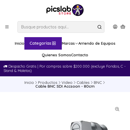
Categorías
Inicio
Marcas
Arriendo de Equipos
Quienes Somos
Contacto
🚛​ Despacho Gratis | Por compras sobre $200.000 (excluye Fondos, C -
Stand & Maletas)
Inicio
Productos
Video
Cables
BNC
Cable BNC SDI Accsoon - 80cm