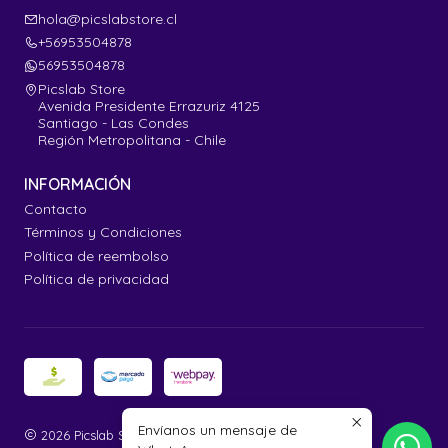
hola@picslabstore.cl
+56953504878
56953504878
Picslab Store
Avenida Presidente Errazuriz 4125
Santiago - Las Condes
Región Metropolitana - Chile
INFORMACIÓN
Contacto
Términos y Condiciones
Política de reembolso
Política de privacidad
Envíanos un mensaje de
2026 Picslab Store.