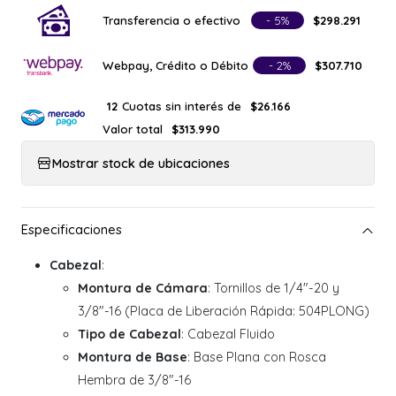
Transferencia o efectivo
- 5%
$298.291
Webpay, Crédito o Débito
- 2%
$307.710
Cuotas sin interés de
12
$26.166
Valor total
$313.990
Mostrar stock de ubicaciones
Cabezal
:
Montura de Cámara
: Tornillos de 1/4"-20 y
3/8"-16 (Placa de Liberación Rápida: 504PLONG)
Tipo de Cabezal
: Cabezal Fluido
Montura de Base
: Base Plana con Rosca
Hembra de 3/8"-16