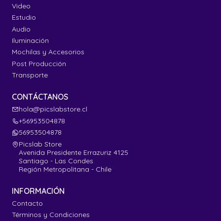
Video
Estudio
Audio
Iluminación
Mochilas y Accesorios
Post Producción
Transporte
CONTÁCTANOS
hola@picslabstore.cl
+56953504878
56953504878
Picslab Store
Avenida Presidente Errazuriz 4125
Santiago - Las Condes
Región Metropolitana - Chile
INFORMACIÓN
Contacto
Términos y Condiciones