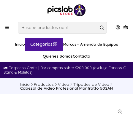
Categorías
Inicio
Marcas
Arriendo de Equipos
Quienes Somos
Contacto
🚛​ Despacho Gratis | Por compras sobre $200.000 (excluye Fondos, C -
Stand & Maletas)
Inicio
Productos
Video
Trípodes de Video
Cabezal de Video Profesional Manfrotto 502AH