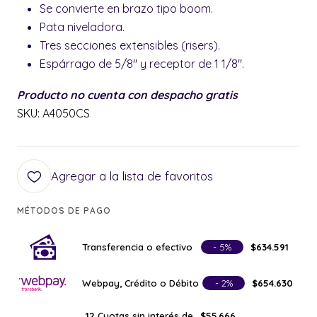
Se convierte en brazo tipo boom.
Pata niveladora.
Tres secciones extensibles (risers).
Espárrago de 5/8" y receptor de 1 1/8".
Producto no cuenta con despacho gratis
SKU: A4050CS
Agregar a la lista de favoritos
MÉTODOS DE PAGO
Transferencia o efectivo
- 5%
$634.591
Webpay, Crédito o Débito
- 2%
$654.630
Cuotas sin interés de
12
$55.666