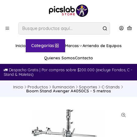
Categorías
Inicio
Marcas
Arriendo de Equipos
Quienes Somos
Contacto
🚛​ Despacho Gratis | Por compras sobre $200.000 (excluye Fondos, C -
Stand & Maletas)
Inicio
Productos
Iluminación
Soportes
C-Stands
Boom Stand Avenger A4050CS - 5 metros