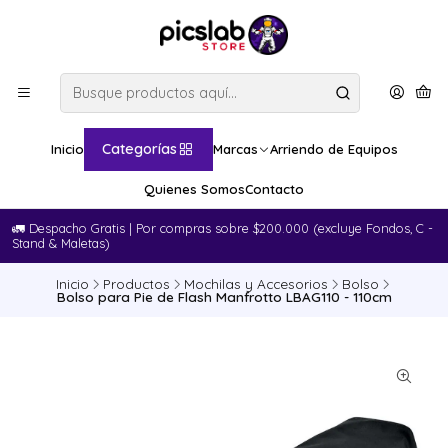
Categorías
Inicio
Marcas
Arriendo de Equipos
Quienes Somos
Contacto
🚛​ Despacho Gratis | Por compras sobre $200.000 (excluye Fondos, C -
Stand & Maletas)
Inicio
Productos
Mochilas y Accesorios
Bolso
Bolso para Pie de Flash Manfrotto LBAG110 - 110cm