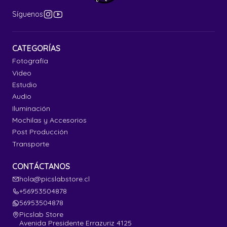
Síguenos
CATEGORÍAS
Fotografía
Video
Estudio
Audio
Iluminación
Mochilas y Accesorios
Post Producción
Transporte
CONTÁCTANOS
hola@picslabstore.cl
+56953504878
56953504878
Picslab Store
Avenida Presidente Errazuriz 4125