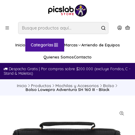
Categorías
Inicio
Marcas
Arriendo de Equipos
Quienes Somos
Contacto
🚛​ Despacho Gratis | Por compras sobre $200.000 (excluye Fondos, C -
Stand & Maletas)
Inicio
Productos
Mochilas y Accesorios
Bolso
Bolso Lowepro Adventura SH 160 III - Black