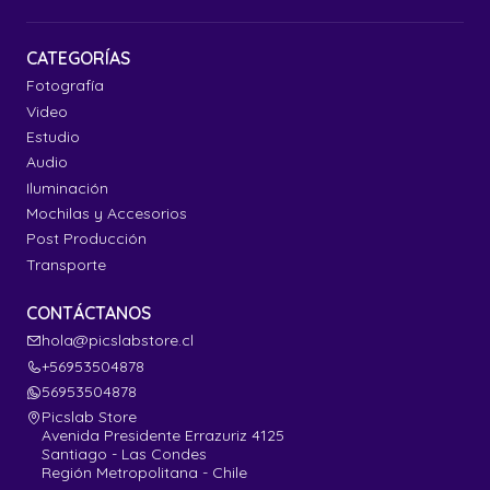
CATEGORÍAS
Fotografía
Video
Estudio
Audio
Iluminación
Mochilas y Accesorios
Post Producción
Transporte
CONTÁCTANOS
hola@picslabstore.cl
+56953504878
56953504878
Picslab Store
Avenida Presidente Errazuriz 4125
Santiago - Las Condes
Región Metropolitana - Chile