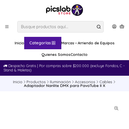
Categorías
Inicio
Marcas
Arriendo de Equipos
Quienes Somos
Contacto
🚛​ Despacho Gratis | Por compras sobre $200.000 (excluye Fondos, C -
Stand & Maletas)
Inicio
Productos
Iluminación
Accesorios
Cables
Adaptador Nanlite DMX para PavoTube II X