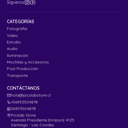
Síguenos
CATEGORÍAS
Fotografía
Video
Estudio
Audio
Iluminación
Mochilas y Accesorios
Post Producción
Transporte
CONTÁCTANOS
hola@picslabstore.cl
+56953504878
56953504878
Picslab Store
Avenida Presidente Errazuriz 4125
Santiago - Las Condes