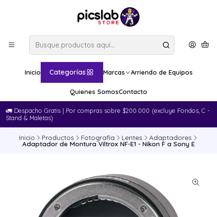
Categorías
Inicio
Marcas
Arriendo de Equipos
Quienes Somos
Contacto
🚛​ Despacho Gratis | Por compras sobre $200.000 (excluye Fondos, C -
Stand & Maletas)
Inicio
Productos
Fotografía
Lentes
Adaptadores
Adaptador de Montura Viltrox NF-E1 - Nikon F a Sony E