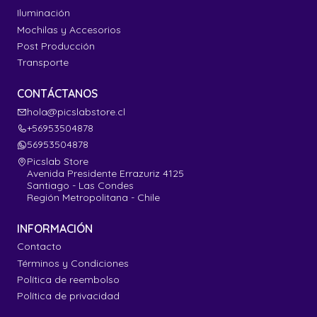
Iluminación
Mochilas y Accesorios
Post Producción
Transporte
CONTÁCTANOS
hola@picslabstore.cl
+56953504878
56953504878
Picslab Store
Avenida Presidente Errazuriz 4125
Santiago - Las Condes
Región Metropolitana - Chile
INFORMACIÓN
Contacto
Términos y Condiciones
Política de reembolso
Política de privacidad