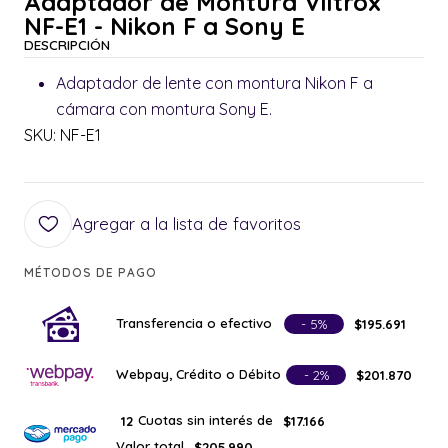
Adaptador de Montura Viltrox
NF-E1 - Nikon F a Sony E
DESCRIPCIÓN
Adaptador de lente con montura Nikon F a
cámara con montura Sony E.
SKU: NF-E1
Agregar a la lista de favoritos
MÉTODOS DE PAGO
Transferencia o efectivo
- 5%
$195.691
Webpay, Crédito o Débito
- 2%
$201.870
Cuotas sin interés de
12
$17.166
Valor total
$205.990