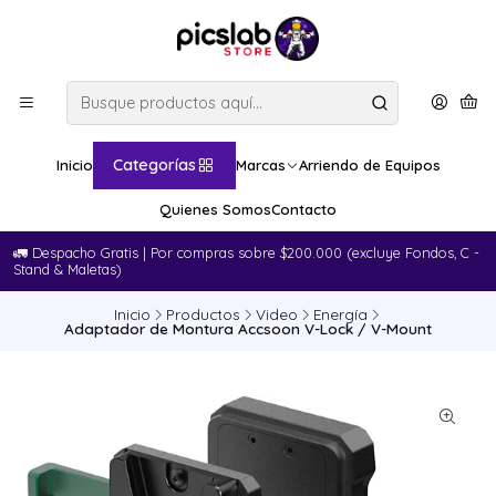
Categorías
Inicio
Marcas
Arriendo de Equipos
Quienes Somos
Contacto
🚛​ Despacho Gratis | Por compras sobre $200.000 (excluye Fondos, C -
Stand & Maletas)
Inicio
Productos
Video
Energía
Adaptador de Montura Accsoon V-Lock / V-Mount