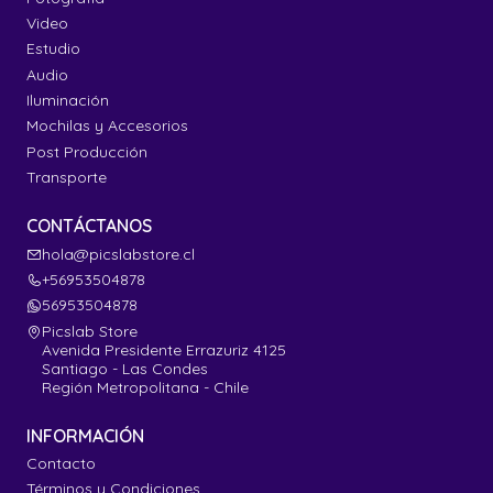
Video
Estudio
Audio
Iluminación
Mochilas y Accesorios
Post Producción
Transporte
CONTÁCTANOS
hola@picslabstore.cl
+56953504878
56953504878
Picslab Store
Avenida Presidente Errazuriz 4125
Santiago - Las Condes
Región Metropolitana - Chile
INFORMACIÓN
Contacto
Términos y Condiciones