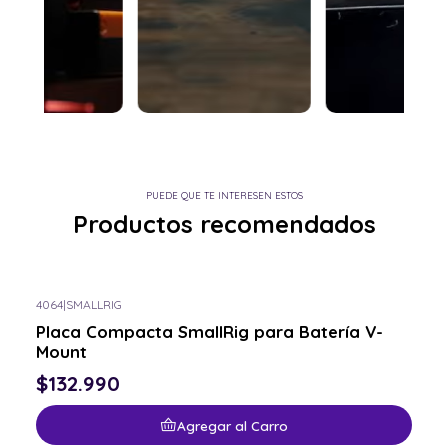
PUEDE QUE TE INTERESEN ESTOS
Productos recomendados
4064
|
SMALLRIG
Placa Compacta SmallRig para Batería V-
Mount
$132.990
Agregar al Carro