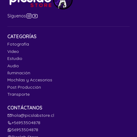
Síguenos
CATEGORÍAS
Fotografía
Video
Estudio
Audio
Iluminación
Mochilas y Accesorios
Post Producción
Transporte
CONTÁCTANOS
hola@picslabstore.cl
+56953504878
56953504878
Picslab Store