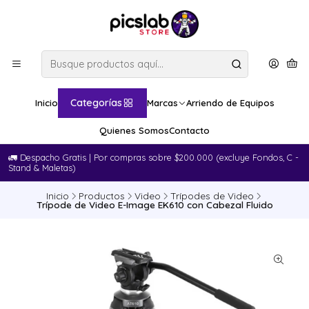
Categorías
Inicio
Marcas
Arriendo de Equipos
Quienes Somos
Contacto
🚛​ Despacho Gratis | Por compras sobre $200.000 (excluye Fondos, C -
Stand & Maletas)
Inicio
Productos
Video
Trípodes de Video
Trípode de Video E-Image EK610 con Cabezal Fluido