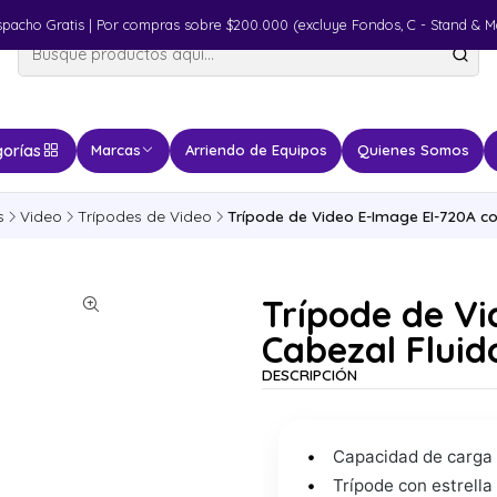
spacho Gratis | Por compras sobre $200.000 (excluye Fondos, C - Stand & M
orías
Marcas
Arriendo de Equipos
Quienes Somos
s
Video
Trípodes de Video
Trípode de Video E-Image EI-720A co
Trípode de Vi
Cabezal Fluid
DESCRIPCIÓN
Capacidad de carga ú
Trípode con estrella