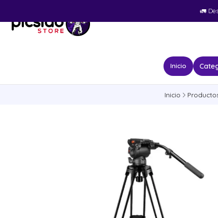
🚛​ De
Categ
Inicio
Inicio
Producto