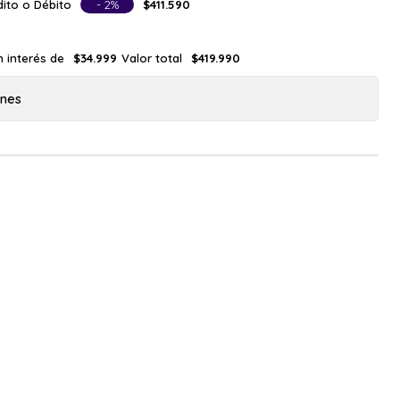
ito o Débito
- 2%
$411.590
n interés de
Valor total
$34.999
$419.990
ones