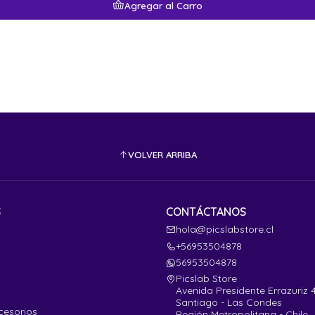
Agregar al Carro
VOLVER ARRIBA
S
CONTÁCTANOS
hola@picslabstore.cl
+56953504878
56953504878
Picslab Store
Avenida Presidente Errazuriz 
Santiago - Las Condes
cesorios
Región Metropolitana - Chile