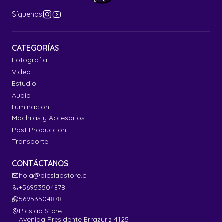
Síguenos
CATEGORÍAS
Fotografía
Video
Estudio
Audio
Iluminación
Mochilas y Accesorios
Post Producción
Transporte
CONTÁCTANOS
hola@picslabstore.cl
+56953504878
56953504878
Picslab Store
Avenida Presidente Errazuriz 4125