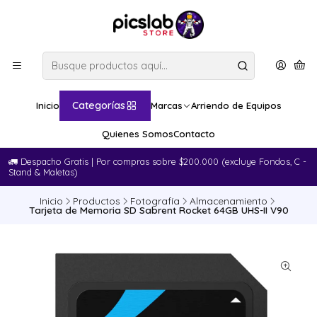
Categorías
Inicio
Marcas
Arriendo de Equipos
Quienes Somos
Contacto
🚛​ Despacho Gratis | Por compras sobre $200.000 (excluye Fondos, C -
Stand & Maletas)
Inicio
Productos
Fotografía
Almacenamiento
Tarjeta de Memoria SD Sabrent Rocket 64GB UHS-II V90