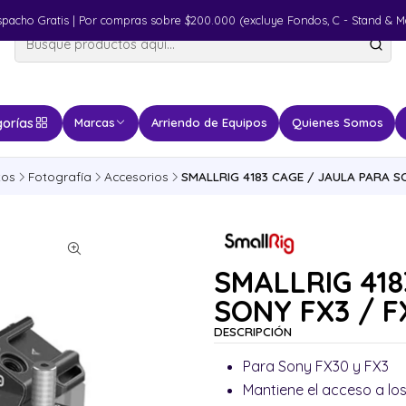
spacho Gratis | Por compras sobre $200.000 (excluye Fondos, C - Stand & M
orías
Marcas
Arriendo de Equipos
Quienes Somos
tos
Fotografía
Accesorios
SMALLRIG 4183 CAGE / JAULA PARA S
SMALLRIG 418
SONY FX3 / F
DESCRIPCIÓN
Para Sony FX30 y FX3
Mantiene el acceso a lo