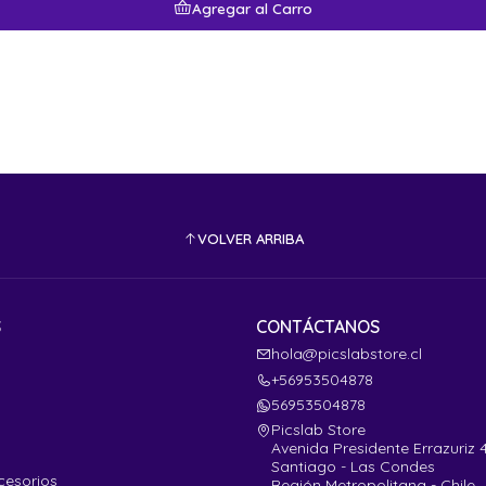
Agregar al Carro
VOLVER ARRIBA
S
CONTÁCTANOS
hola@picslabstore.cl
+56953504878
56953504878
Picslab Store
Avenida Presidente Errazuriz 
Santiago - Las Condes
cesorios
Región Metropolitana - Chile