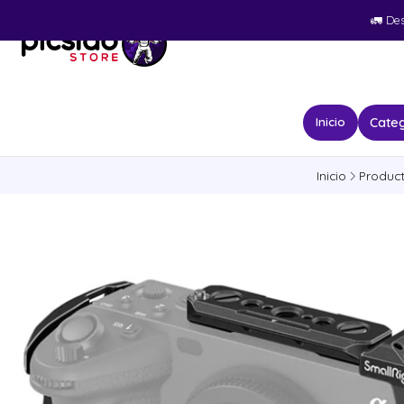
🚛​ De
Categ
Inicio
Inicio
Produc