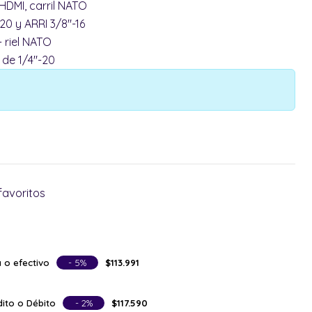
DMI, carril NATO
20 y ARRI 3/8"-16
 riel NATO
 de 1/4"-20
favoritos
 o efectivo
- 5%
$113.991
ito o Débito
- 2%
$117.590