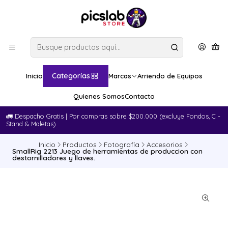
Categorías
Inicio
Marcas
Arriendo de Equipos
Quienes Somos
Contacto
🚛​ Despacho Gratis | Por compras sobre $200.000 (excluye Fondos, C -
Stand & Maletas)
Inicio
Productos
Fotografía
Accesorios
SmallRig 2213 Juego de herramientas de produccion con
destornilladores y llaves.