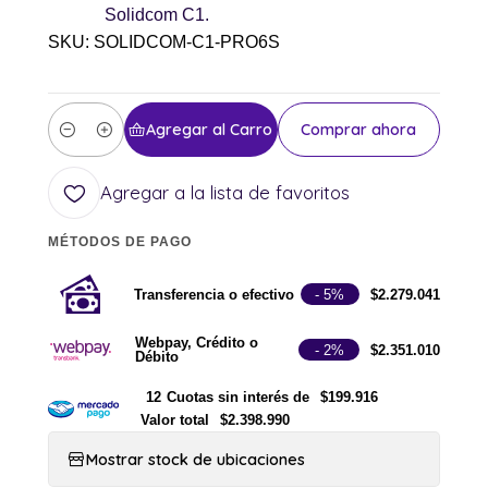
Solidcom C1.
SKU: SOLIDCOM-C1-PRO6S
Agregar al Carro
Comprar ahora
Cantidad
Agregar a la lista de favoritos
MÉTODOS DE PAGO
Transferencia o efectivo
- 5%
$2.279.041
Webpay, Crédito o
- 2%
$2.351.010
Débito
12
Cuotas sin interés de
$199.916
Valor total
$2.398.990
Mostrar stock de ubicaciones