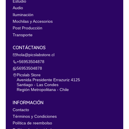
Estudio
Audio
Iluminación
Mochilas y Accesorios
Post Producción
Transporte
CONTÁCTANOS
hola@picslabstore.cl
+56953504878
56953504878
Picslab Store
Avenida Presidente Errazuriz 4125
Santiago - Las Condes
Región Metropolitana - Chile
INFORMACIÓN
Contacto
Términos y Condiciones
Política de reembolso