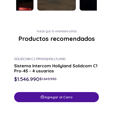
PUEDE QUE TE INTERESEN ESTOS
Productos recomendados
SOLIDCOM-C1-PRO4S
|
HOLLYLAND
H
-6% OFF
Sistema Intercom Hollyland Solidcom C1
Pro-4S - 4 usuarios
$1.546.990
$1.649.990
Agregar al Carro