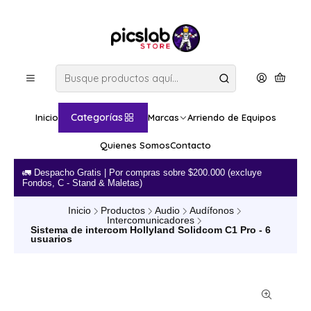
Categorías
Inicio
Marcas
Arriendo de Equipos
Quienes Somos
Contacto
🚛​ Despacho Gratis | Por compras sobre $200.000 (excluye
💳 
Fondos, C - Stand & Maletas)
Inicio
Productos
Audio
Audífonos
Intercomunicadores
Sistema de intercom Hollyland Solidcom C1 Pro - 6
usuarios