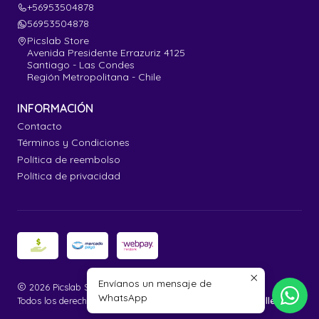
+56953504878
56953504878
Picslab Store
Avenida Presidente Errazuriz 4125
Santiago - Las Condes
Región Metropolitana - Chile
INFORMACIÓN
Contacto
Términos y Condiciones
Política de reembolso
Política de privacidad
Envíanos un mensaje de
2026 Picslab Store.
WhatsApp
Todos los derechos reservados.
Desarrollado por Jumpseller
.