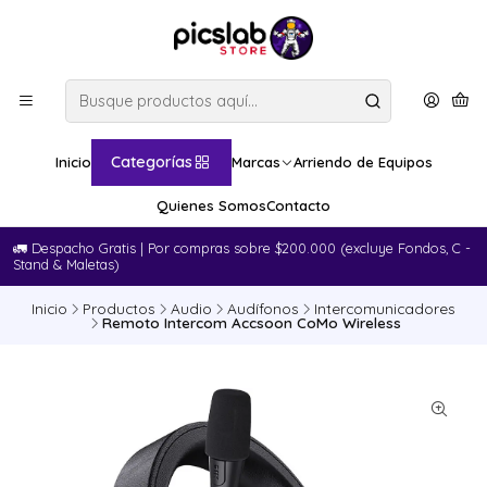
Categorías
Inicio
Marcas
Arriendo de Equipos
Quienes Somos
Contacto
🚛​ Despacho Gratis | Por compras sobre $200.000 (excluye Fondos, C -
Stand & Maletas)
Inicio
Productos
Audio
Audífonos
Intercomunicadores
Remoto Intercom Accsoon CoMo Wireless