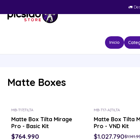
🚛​ De
Categ
Inicio
Matte Boxes
MB-T17
|
TILTA
MB-T17-A
|
TILTA
-10% OFF
Matte Box Tilta Mirage
Matte Box Tilta 
Pro - Basic Kit
Pro - VND Kit
$764.990
$1.027.790
$1.141.9