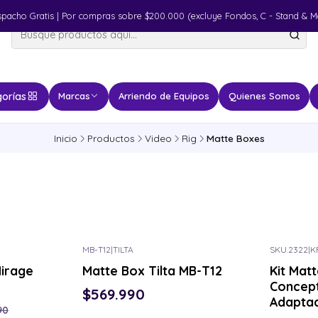
spacho Gratis | Por compras sobre $200.000 (excluye Fondos, C - Stand & M
orías
Marcas
Arriendo de Equipos
Quienes Somos
Inicio
Productos
Video
Rig
Matte Boxes
MB-T12
|
TILTA
SKU.2322
|
K
Consulta por el tuyo
Consulta p
Mirage
Matte Box Tilta MB-T12
Kit Mat
Concep
$569.990
Adapta
90