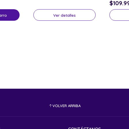
$109.9
arro
Ver detalles
VOLVER ARRIBA