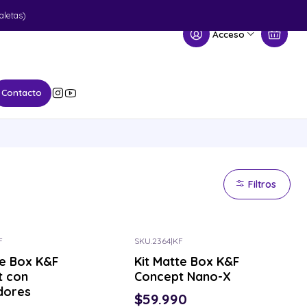
aletas)
Acceso
Contacto
Filtros
F
SKU.2364
|
KF
or el tuyo
Consulta por el tuyo
te Box K&F
Kit Matte Box K&F
t con
Concept Nano-X
dores
$59.990