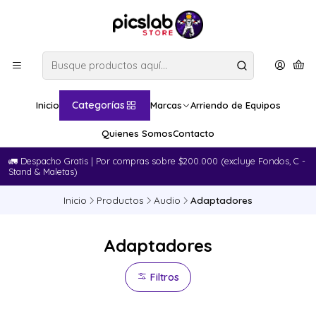
Categorías
Inicio
Marcas
Arriendo de Equipos
Quienes Somos
Contacto
🚛​ Despacho Gratis | Por compras sobre $200.000 (excluye Fondos, C -
Stand & Maletas)
Inicio
Productos
Audio
Adaptadores
Adaptadores
Filtros