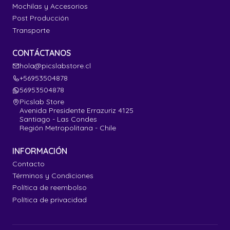
Mochilas y Accesorios
Post Producción
Transporte
CONTÁCTANOS
hola@picslabstore.cl
+56953504878
56953504878
Picslab Store
Avenida Presidente Errazuriz 4125
Santiago - Las Condes
Región Metropolitana - Chile
INFORMACIÓN
Contacto
Términos y Condiciones
Política de reembolso
Política de privacidad