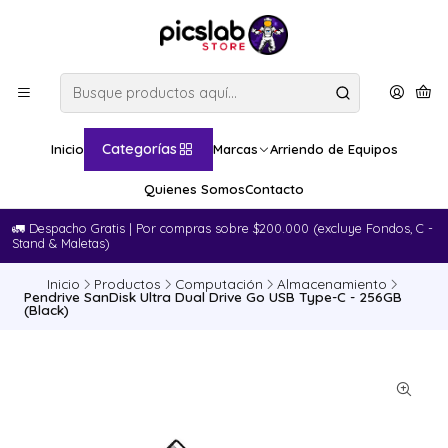
Categorías
Inicio
Marcas
Arriendo de Equipos
Quienes Somos
Contacto
🚛​ Despacho Gratis | Por compras sobre $200.000 (excluye Fondos, C -
Stand & Maletas)
Inicio
Productos
Computación
Almacenamiento
Pendrive SanDisk Ultra Dual Drive Go USB Type-C - 256GB
(Black)