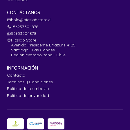
CONTÁCTANOS
hola@picslabstore.cl
+56953504878
56953504878
Picslab Store
Avenida Presidente Errazuriz 4125
Santiago - Las Condes
Región Metropolitana - Chile
INFORMACIÓN
Contacto
Términos y Condiciones
Política de reembolso
Política de privacidad