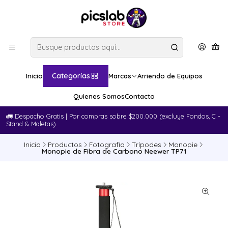
Categorías
Inicio
Marcas
Arriendo de Equipos
Quienes Somos
Contacto
🚛​ Despacho Gratis | Por compras sobre $200.000 (excluye Fondos, C -
Stand & Maletas)
Inicio
Productos
Fotografía
Trípodes
Monopie
Monopie de Fibra de Carbono Neewer TP71