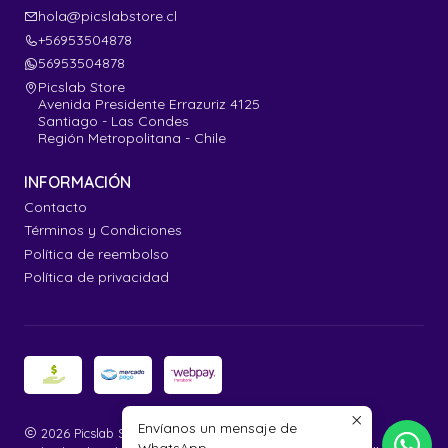
hola@picslabstore.cl
+56953504878
56953504878
Picslab Store
Avenida Presidente Errazuriz 4125
Santiago - Las Condes
Región Metropolitana - Chile
INFORMACIÓN
Contacto
Términos y Condiciones
Política de reembolso
Política de privacidad
Envíanos un mensaje de
2026 Picslab Store.
WhatsApp