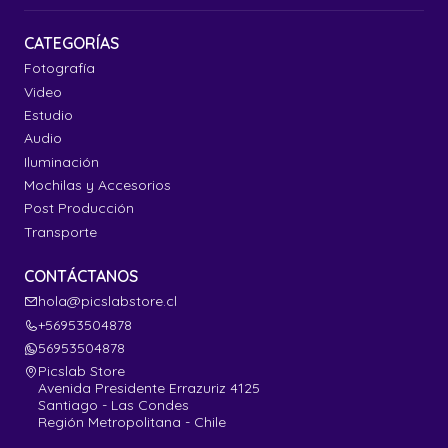
CATEGORÍAS
Fotografía
Video
Estudio
Audio
Iluminación
Mochilas y Accesorios
Post Producción
Transporte
CONTÁCTANOS
hola@picslabstore.cl
+56953504878
56953504878
Picslab Store
Avenida Presidente Errazuriz 4125
Santiago - Las Condes
Región Metropolitana - Chile