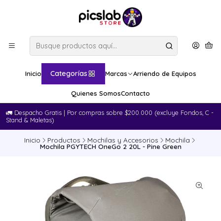
Categorías
Inicio
Marcas
Arriendo de Equipos
Quienes Somos
Contacto
🚛​ Despacho Gratis | Por compras sobre $200.000 (excluye Fondos, C -
Stand & Maletas)
Inicio
Productos
Mochilas y Accesorios
Mochila
Mochila PGYTECH OneGo 2 20L - Pine Green