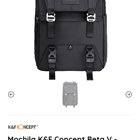
Mochila K&F Concept Beta V -