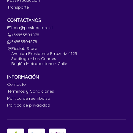
Post Producción
Transporte
CONTÁCTANOS
hola@picslabstore.cl
+56953504878
56953504878
Picslab Store
Avenida Presidente Errazuriz 4125
Santiago - Las Condes
Región Metropolitana - Chile
INFORMACIÓN
Contacto
Términos y Condiciones
Política de reembolso
Política de privacidad