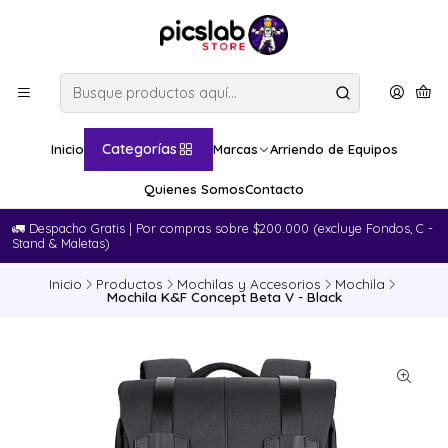
Categorías
Inicio
Marcas
Arriendo de Equipos
Quienes Somos
Contacto
🚛​ Despacho Gratis | Por compras sobre $200.000 (excluye Fondos, C -
Stand & Maletas)
Inicio
Productos
Mochilas y Accesorios
Mochila
Mochila K&F Concept Beta V - Black