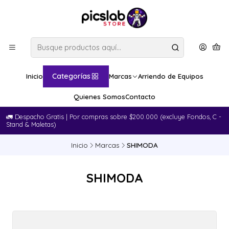
Categorías
Inicio
Marcas
Arriendo de Equipos
Quienes Somos
Contacto
🚛​ Despacho Gratis | Por compras sobre $200.000 (excluye Fondos, C -
Stand & Maletas)
Inicio
Marcas
SHIMODA
SHIMODA