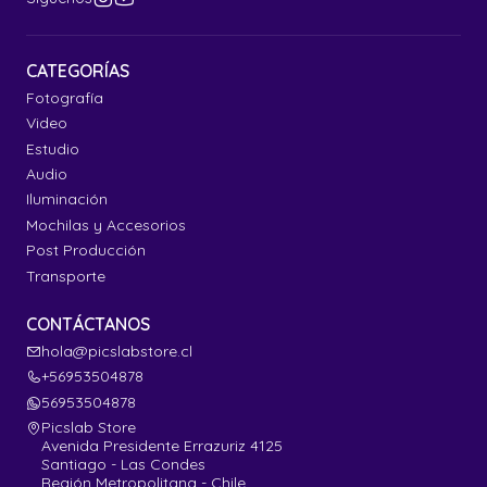
CATEGORÍAS
Fotografía
Video
Estudio
Audio
Iluminación
Mochilas y Accesorios
Post Producción
Transporte
CONTÁCTANOS
hola@picslabstore.cl
+56953504878
56953504878
Picslab Store
Avenida Presidente Errazuriz 4125
Santiago - Las Condes
Región Metropolitana - Chile