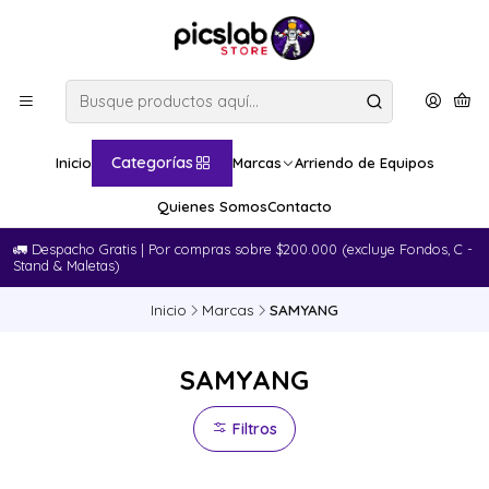
Categorías
Inicio
Marcas
Arriendo de Equipos
Quienes Somos
Contacto
🚛​ Despacho Gratis | Por compras sobre $200.000 (excluye Fondos, C -
Stand & Maletas)
Inicio
Marcas
SAMYANG
SAMYANG
Filtros