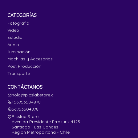
CATEGORÍAS
Fotografía
Video
Estudio
Audio
Iluminación
Mochilas y Accesorios
Post Producción
Transporte
CONTÁCTANOS
hola@picslabstore.cl
+56953504878
56953504878
Picslab Store
Avenida Presidente Errazuriz 4125
Santiago - Las Condes
Región Metropolitana - Chile