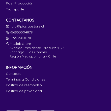
Post Producción
Transporte
CONTÁCTANOS
hola@picslabstore.cl
+56953504878
56953504878
Picslab Store
Avenida Presidente Errazuriz 4125
Santiago - Las Condes
Región Metropolitana - Chile
INFORMACIÓN
Contacto
Términos y Condiciones
Política de reembolso
Política de privacidad