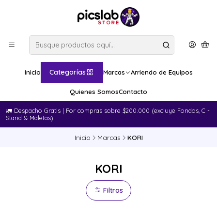
Categorías
Inicio
Marcas
Arriendo de Equipos
Quienes Somos
Contacto
🚛​ Despacho Gratis | Por compras sobre $200.000 (excluye Fondos, C -
Stand & Maletas)
Inicio
Marcas
KORI
KORI
Filtros