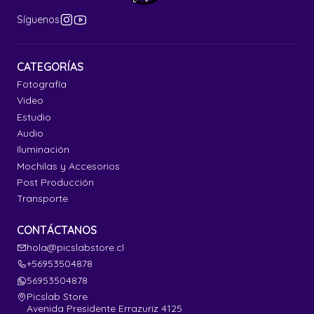
Síguenos
CATEGORÍAS
Fotografía
Video
Estudio
Audio
Iluminación
Mochilas y Accesorios
Post Producción
Transporte
CONTÁCTANOS
hola@picslabstore.cl
+56953504878
56953504878
Picslab Store
Avenida Presidente Errazuriz 4125