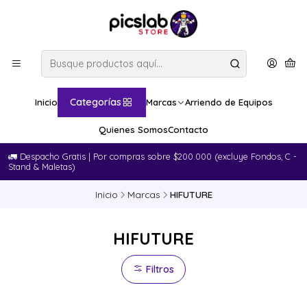
Categorías
Inicio
Marcas
Arriendo de Equipos
Quienes Somos
Contacto
🚛​ Despacho Gratis | Por compras sobre $200.000 (excluye Fondos, C -
Stand & Maletas)
Inicio
Marcas
HIFUTURE
HIFUTURE
Filtros