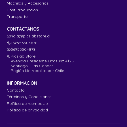
Mochilas y Accesorios
Post Producción
Transporte
CONTÁCTANOS
hola@picslabstore.cl
+56953504878
56953504878
Picslab Store
Avenida Presidente Errazuriz 4125
Santiago - Las Condes
Región Metropolitana - Chile
INFORMACIÓN
Contacto
Términos y Condiciones
Política de reembolso
Política de privacidad