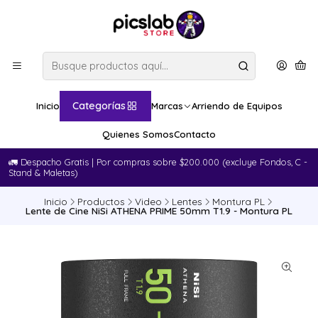
Categorías
Inicio
Marcas
Arriendo de Equipos
Quienes Somos
Contacto
🚛​ Despacho Gratis | Por compras sobre $200.000 (excluye Fondos, C -
Stand & Maletas)
Inicio
Productos
Video
Lentes
Montura PL
Lente de Cine NiSi ATHENA PRIME 50mm T1.9 - Montura PL