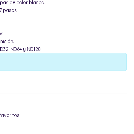
capas de color blanco.
 7 pasos.
a.
os.
inición.
ND32, ND64 y ND128.
favoritos