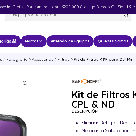
spacho Gratis | Por compras sobre $200.000 (excluye Fondos, C - Stand & M
orías
Marcas
Arriendo de Equipos
Quienes Somos
s
Fotografía
Accesorios
Filtros
Kit de Filtros K&F para DJI Mini
Kit de Filtros
CPL & ND
DESCRIPCIÓN
Eliminar Reflejos: Reduc
Mejorar la Saturación: I