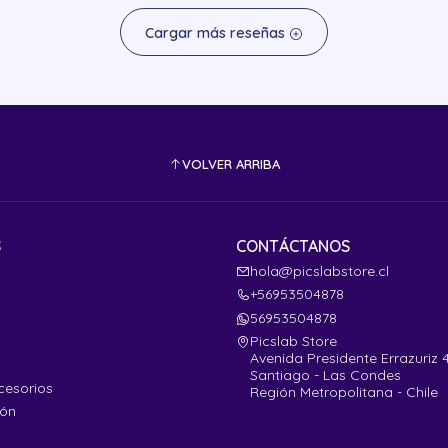
Cargar más reseñas
VOLVER ARRIBA
S
CONTÁCTANOS
hola@picslabstore.cl
+56953504878
56953504878
Picslab Store
Avenida Presidente Errazuriz 
Santiago - Las Condes
cesorios
Región Metropolitana - Chile
ión