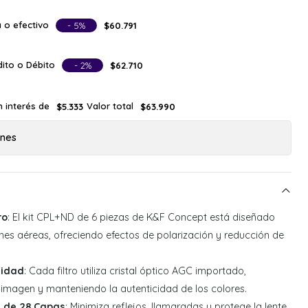
 o efectivo
- 5%
$60.791
ito o Débito
- 2%
$62.710
n interés de
Valor total
$5.333
$63.990
ones
ro
: El kit CPL+ND de 6 piezas de K&F Concept está diseñado
es aéreas, ofreciendo efectos de polarización y reducción de
.
lidad
: Cada filtro utiliza cristal óptico AGC importado,
imagen y manteniendo la autenticidad de los colores.
a de 28 Capas
: Minimiza reflejos, llamaradas y protege la lente