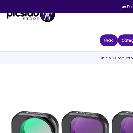
🚛​ De
Categ
Inicio
Inicio
Producto