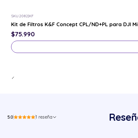
SKU.2082
|
KF
Consulta por el tuyo
Kit de Filtros K&F Concept CPL/ND+PL para DJI Mi
$75.990
Reseñ
5.0
1 reseña