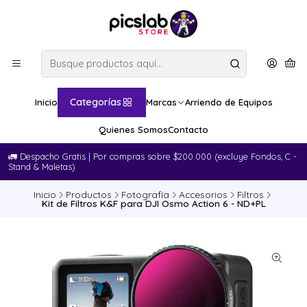
Categorías
Inicio
Marcas
Arriendo de Equipos
Quienes Somos
Contacto
🚛​ Despacho Gratis | Por compras sobre $200.000 (excluye Fondos, C -
Stand & Maletas)
Inicio
Productos
Fotografía
Accesorios
Filtros
Kit de Filtros K&F para DJI Osmo Action 6 - ND+PL