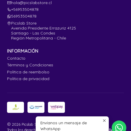
hola@picslabstore.cl
+56953504878
56953504878
Picslab Store
Avenida Presidente Errazuriz 4125
Santiago - Las Condes
Región Metropolitana - Chile
INFORMACIÓN
Contacto
Términos y Condiciones
Política de reembolso
Política de privacidad
Envíanos un mensaje de
2026 Picslab Store.
WhatsApp
Todos los derechos reservados.
Desarrollado por Jumpseller
.