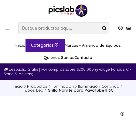
Categorías
Inicio
Marcas
Arriendo de Equipos
Quienes Somos
Contacto
🚛​ Despacho Gratis | Por compras sobre $200.000 (excluye Fondos, C -
Stand & Maletas)
Inicio
Productos
Iluminación
Iluminación Continua
Tubos Led
Grilla Nanlite para PavoTube II 6C