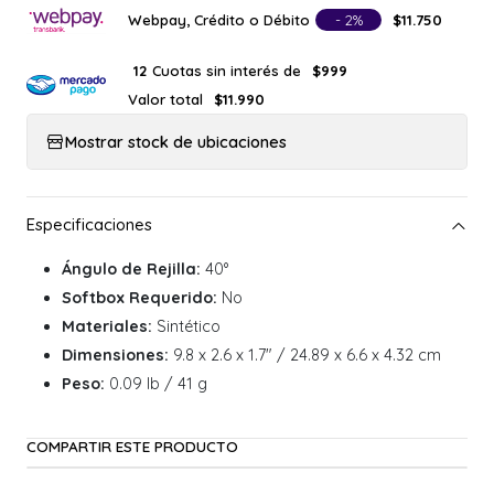
Webpay, Crédito o Débito
- 2%
$11.750
Cuotas sin interés de
12
$999
Valor total
$11.990
Mostrar stock de ubicaciones
Ángulo de Rejilla:
40°
Softbox Requerido:
No
Materiales:
Sintético
Dimensiones:
9.8 x 2.6 x 1.7" / 24.89 x 6.6 x 4.32 cm
Peso:
0.09 lb / 41 g
COMPARTIR ESTE PRODUCTO