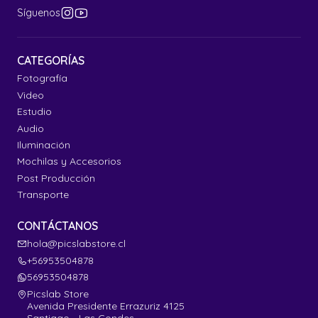
Síguenos
CATEGORÍAS
Fotografía
Video
Estudio
Audio
Iluminación
Mochilas y Accesorios
Post Producción
Transporte
CONTÁCTANOS
hola@picslabstore.cl
+56953504878
56953504878
Picslab Store
Avenida Presidente Errazuriz 4125
Santiago - Las Condes