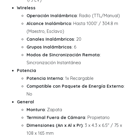
1/3 EV)
Wireless
Operación Inalámbrica
: Radio (TTL/Manual)
Alcance Inalámbrico
: Hasta 1000' / 304.8 m
(Maestro, Esclavo)
Canales Inalámbricos
: 20
Grupos Inalámbricos
: 6
Modos de Sincronización Remota
:
Sincronización Instantánea
Potencia
Potencia Interna
: 1x Recargable
Compatible con Paquete de Energía Externo
:
No
General
Montura
: Zapata
Terminal Fuera de Cámara
: Propietario
Dimensiones (An x Al x Pr)
: 3 x 4.3 x 6.5" / 75 x
108 x 165 mm