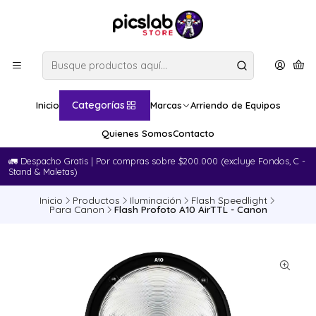
Categorías
Inicio
Marcas
Arriendo de Equipos
Quienes Somos
Contacto
🚛​ Despacho Gratis | Por compras sobre $200.000 (excluye Fondos, C -
Stand & Maletas)
Inicio
Productos
Iluminación
Flash Speedlight
Para Canon
Flash Profoto A10 AirTTL - Canon