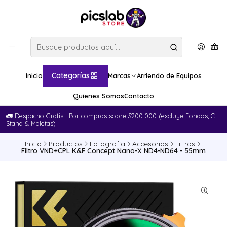
Categorías
Inicio
Marcas
Arriendo de Equipos
Quienes Somos
Contacto
🚛​ Despacho Gratis | Por compras sobre $200.000 (excluye Fondos, C -
Stand & Maletas)
Inicio
Productos
Fotografía
Accesorios
Filtros
Filtro VND+CPL K&F Concept Nano-X ND4-ND64 - 55mm