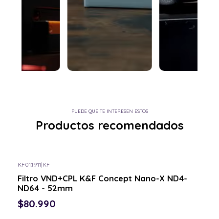
PUEDE QUE TE INTERESEN ESTOS
Productos recomendados
KF01.1911
|
KF
Consulta por el tuyo
Filtro VND+CPL K&F Concept Nano-X ND4-
ND64 - 52mm
$80.990