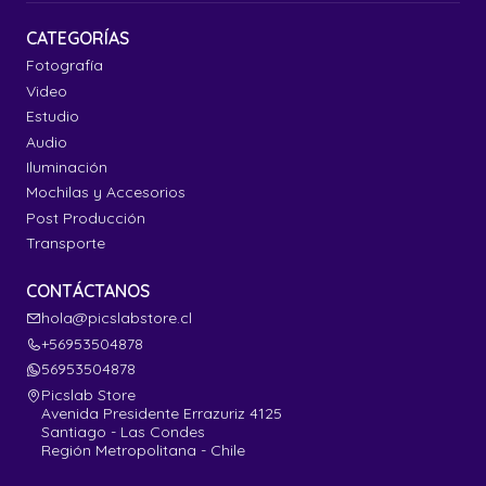
CATEGORÍAS
Fotografía
Video
Estudio
Audio
Iluminación
Mochilas y Accesorios
Post Producción
Transporte
CONTÁCTANOS
hola@picslabstore.cl
+56953504878
56953504878
Picslab Store
Avenida Presidente Errazuriz 4125
Santiago - Las Condes
Región Metropolitana - Chile