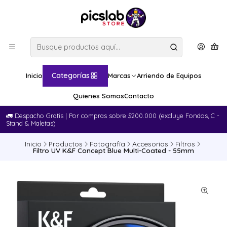
Categorías
Inicio
Marcas
Arriendo de Equipos
Quienes Somos
Contacto
🚛​ Despacho Gratis | Por compras sobre $200.000 (excluye Fondos, C -
Stand & Maletas)
Inicio
Productos
Fotografía
Accesorios
Filtros
Filtro UV K&F Concept Blue Multi-Coated - 55mm