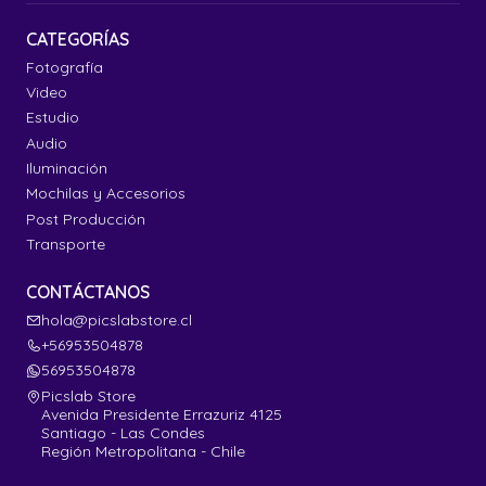
CATEGORÍAS
Fotografía
Video
Estudio
Audio
Iluminación
Mochilas y Accesorios
Post Producción
Transporte
CONTÁCTANOS
hola@picslabstore.cl
+56953504878
56953504878
Picslab Store
Avenida Presidente Errazuriz 4125
Santiago - Las Condes
Región Metropolitana - Chile