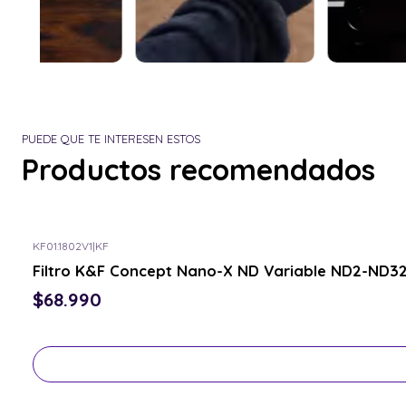
PUEDE QUE TE INTERESEN ESTOS
Productos recomendados
KF01.1802V1
|
KF
Consulta por el tuyo
Filtro K&F Concept Nano-X ND Variable ND2-ND3
$68.990