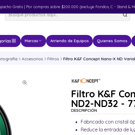
spacho Gratis | Por compras sobre $200.000 (excluye Fondos, C - Stand & M
orías
Marcas
Arriendo de Equipos
Quienes Somos
otografía
Accesorios
Filtros
Filtro K&F Concept Nano-X ND Vari
Filtro K&F Co
ND2-ND32 - 
DESCRIPCIÓN
Fabricado con cristal óp
Reduce la entrada de luz