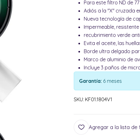
Para este filtro ND de 7
Adiós a la "X" cruzada 
Nueva tecnología de ca
Impermeable, resistente
recubrimiento verde anti
Evita el aceite, las huell
Borde ultra delgado para
Marco de aluminio de avi
Incluye 3 paños de micro
Garantía:
6 meses
SKU: KF01.1804V1
Agregar a la lista de 