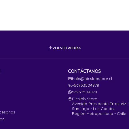
VOLVER ARRIBA
S
CONTÁCTANOS
hola@picslabstore.cl
+56953504878
56953504878
Picslab Store
Avenida Presidente Errazuriz 
Santiago - Las Condes
cesorios
Región Metropolitana - Chile
ión