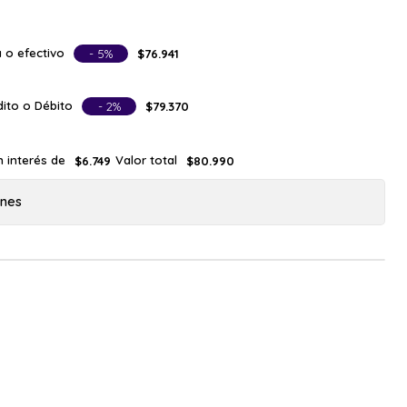
 o efectivo
- 5%
$76.941
ito o Débito
- 2%
$79.370
n interés de
Valor total
$6.749
$80.990
ones