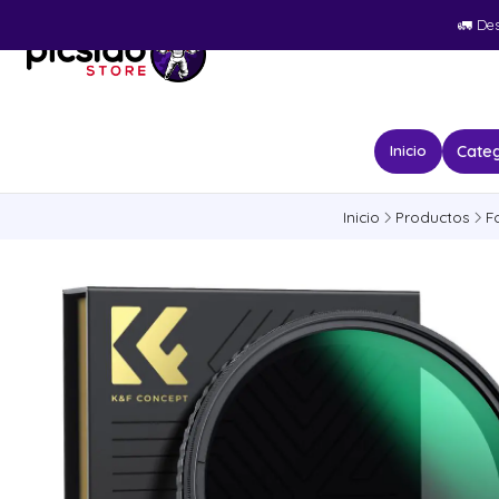
🚛​ De
Categ
Inicio
Inicio
Productos
F