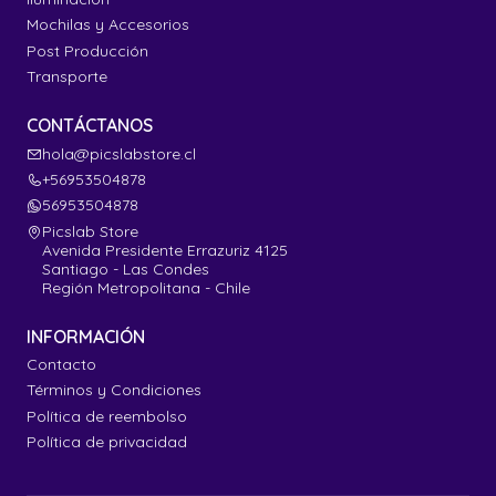
Mochilas y Accesorios
Post Producción
Transporte
CONTÁCTANOS
hola@picslabstore.cl
+56953504878
56953504878
Picslab Store
Avenida Presidente Errazuriz 4125
Santiago - Las Condes
Región Metropolitana - Chile
INFORMACIÓN
Contacto
Términos y Condiciones
Política de reembolso
Política de privacidad