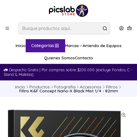
Categorías
Inicio
Marcas
Arriendo de Equipos
Quienes Somos
Contacto
🚛​ Despacho Gratis | Por compras sobre $200.000 (excluye Fondos, C -
Stand & Maletas)
Inicio
Productos
Fotografía
Accesorios
Filtros
Filtro K&F Concept Nano-X Black Mist 1/4 - 82mm