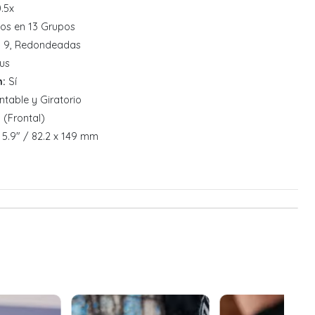
.5x
os en 13 Grupos
:
9, Redondeadas
us
n:
Sí
able y Giratorio
(Frontal)
 5.9" / 82.2 x 149 mm