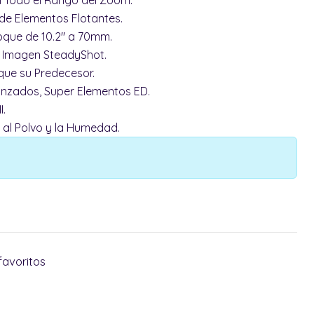
n Todo el Rango del Zoom.
 de Elementos Flotantes.
oque de 10.2" a 70mm.
e Imagen SteadyShot.
que su Predecesor.
anzados, Super Elementos ED.
I.
 al Polvo y la Humedad.
favoritos