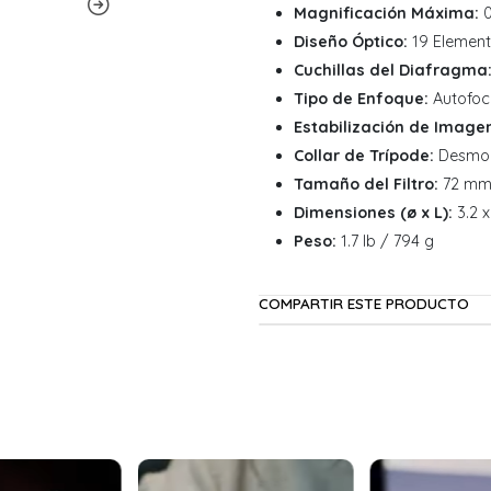
Magnificación Máxima:
0
Diseño Óptico:
19 Element
Cuchillas del Diafragma
Tipo de Enfoque:
Autofoc
Estabilización de Image
Collar de Trípode:
Desmont
Tamaño del Filtro:
72 mm 
Dimensiones (ø x L):
3.2 x
Peso:
1.7 lb / 794 g
COMPARTIR ESTE PRODUCTO