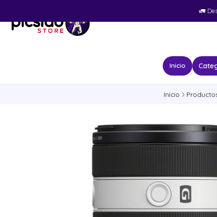
🚛​ De
Categ
Inicio
Inicio
Producto