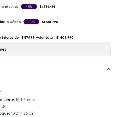
 o efectivo
- 5%
$1.339.491
ito o Débito
- 2%
$1.381.790
n interés de
Valor total
$117.499
$1.409.990
ones
E
e Lente:
Full-Frame
° 30'
oque:
10.2" / 26 cm