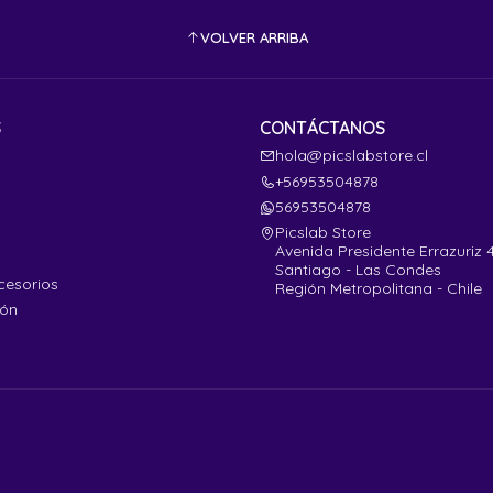
VOLVER ARRIBA
S
CONTÁCTANOS
hola@picslabstore.cl
+56953504878
56953504878
Picslab Store
Avenida Presidente Errazuriz 
Santiago - Las Condes
cesorios
Región Metropolitana - Chile
ión