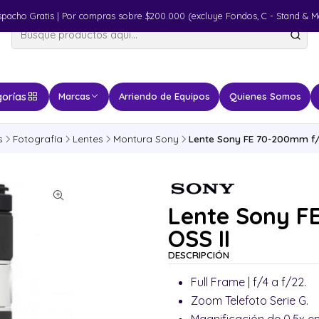
spacho Gratis | Por compras sobre $200.000 (excluye Fondos, C - Stand & M
orías
Marcas
Arriendo de Equipos
Quienes Somos
s
Fotografía
Lentes
Montura Sony
Lente Sony FE 70-200mm f/
Lente Sony F
OSS II
DESCRIPCIÓN
Full Frame | f/4 a f/22.
Zoom Telefoto Serie G.