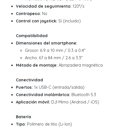
Velocidad de seguimiento:
120°/s
Contrapeso:
No
Control con joystick:
Sí (incluido)
Compatibilidad
Dimensiones del smartphone:
Grosor: 6.9 a 10 mm / 0.3 a 0.4"
Ancho: 67 a 84 mm / 2.6 a 3.3"
Método de montaje:
Abrazadera magnética
Conectividad
Puertos:
1x USB-C (entrada/salida)
Conectividad inalámbrica:
Bluetooth 5.3
Aplicación móvil:
DJI Mimo (Android / iOS)
Batería
Tipo:
Polímero de litio (Li-Ion)