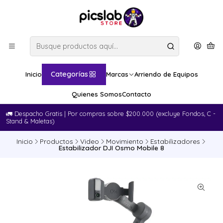
Categorías
Inicio
Marcas
Arriendo de Equipos
Quienes Somos
Contacto
🚛​ Despacho Gratis | Por compras sobre $200.000 (excluye Fondos, C -
Stand & Maletas)
Inicio
Productos
Video
Movimiento
Estabilizadores
Estabilizador DJI Osmo Mobile 8