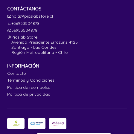
CONTÁCTANOS
hola@picslabstore.cl
+56953504878
56953504878
Picslab Store
Avenida Presidente Errazuriz 4125
Santiago - Las Condes
Región Metropolitana - Chile
INFORMACIÓN
Contacto
Términos y Condiciones
Política de reembolso
Política de privacidad