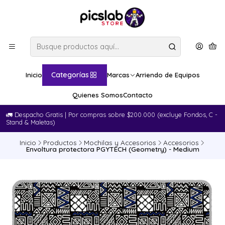
Categorías
Inicio
Marcas
Arriendo de Equipos
Quienes Somos
Contacto
🚛​ Despacho Gratis | Por compras sobre $200.000 (excluye Fondos, C -
Stand & Maletas)
Inicio
Productos
Mochilas y Accesorios
Accesorios
Envoltura protectora PGYTECH (Geometry) - Medium