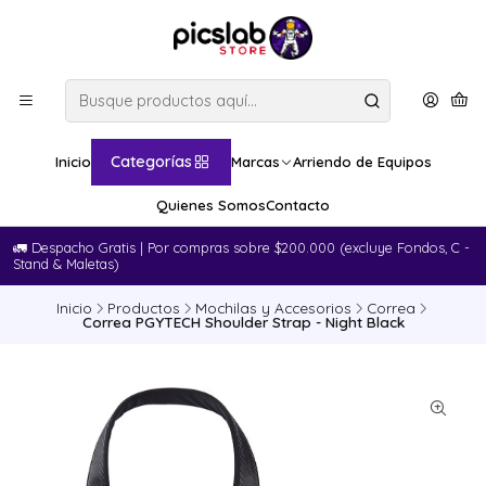
Categorías
Inicio
Marcas
Arriendo de Equipos
Quienes Somos
Contacto
🚛​ Despacho Gratis | Por compras sobre $200.000 (excluye Fondos, C -
Stand & Maletas)
Inicio
Productos
Mochilas y Accesorios
Correa
Correa PGYTECH Shoulder Strap - Night Black