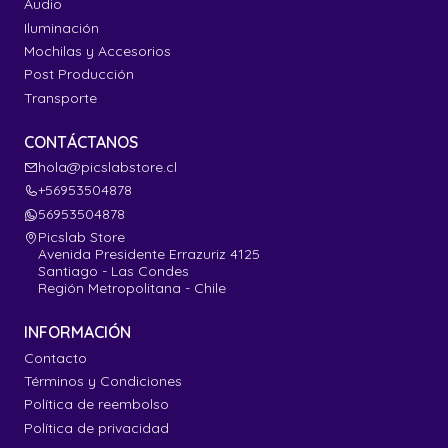
Audio
Iluminación
Mochilas y Accesorios
Post Producción
Transporte
CONTÁCTANOS
hola@picslabstore.cl
+56953504878
56953504878
Picslab Store
Avenida Presidente Errazuriz 4125
Santiago - Las Condes
Región Metropolitana - Chile
INFORMACIÓN
Contacto
Términos y Condiciones
Política de reembolso
Política de privacidad