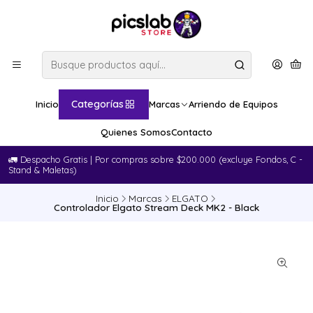
Categorías
Inicio
Marcas
Arriendo de Equipos
Quienes Somos
Contacto
🚛​ Despacho Gratis | Por compras sobre $200.000 (excluye Fondos, C -
Stand & Maletas)
Inicio
Marcas
ELGATO
Controlador Elgato Stream Deck MK2 - Black