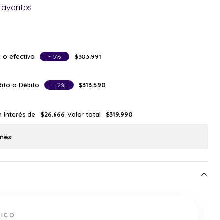
favoritos
 o efectivo
- 5%
$303.991
ito o Débito
- 2%
$313.590
n interés de
Valor total
$26.666
$319.990
ones
NICO