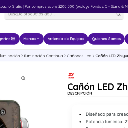
spacho Gratis | Por compras sobre $200.000 (excluye Fondos, C - Stand & M
orías
Marcas
Arriendo de Equipos
Quienes Somos
Iluminación
Iluminación Continua
Cañones Led
Cañón LED Zhiyu
Cañón LED Zh
DESCRIPCIÓN
Diseñado para cread
Potencia lumínica: 