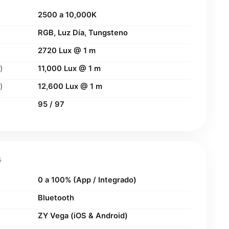
2500 a 10,000K
RGB, Luz Día, Tungsteno
2720 Lux @ 1 m
)
11,000 Lux @ 1 m
)
12,600 Lux @ 1 m
95 / 97
S
0 a 100% (App / Integrado)
Bluetooth
ZY Vega (iOS & Android)