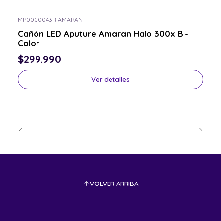
MP0000043R
|
AMARAN
Consulta por el tuyo
Cañón LED Aputure Amaran Halo 300x Bi-
Color
$299.990
Ver detalles
VOLVER ARRIBA