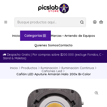
Categorías
Inicio
Marcas
Arriendo de Equipos
Quienes Somos
Contacto
🚛​ Despacho Gratis | Por compras sobre $200.000 (excluye Fondos, C -
Stand & Maletas)
Inicio
Productos
Iluminación
Iluminación Continua
Cañones Led
Cañón LED Aputure Amaran Halo 200x Bi-Color